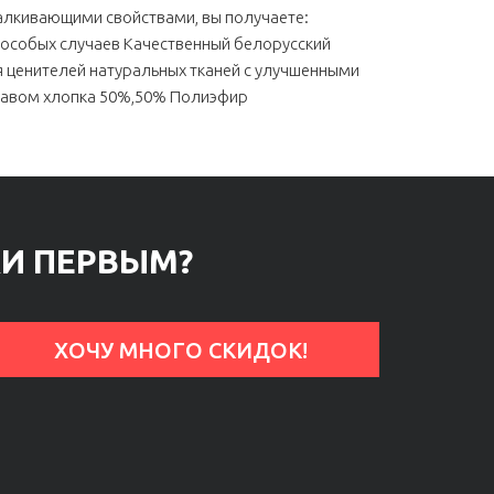
алкивающими свойствами, вы получаете:
особых случаев Качественный белорусский
 ценителей натуральных тканей с улучшенными
ставом хлопка 50%,50% Полиэфир
КИ ПЕРВЫМ?