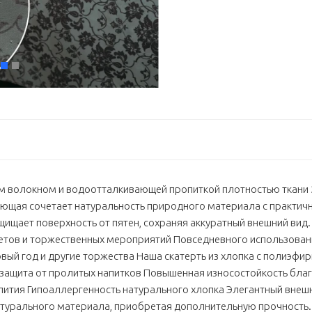
м волокном и водоотталкивающей пропиткой плотностью ткани 2
вающая сочетает натуральность природного материала с практи
щищает поверхность от пятен, сохраняя аккуратный внешний вид
кетов и торжественных мероприятий Повседневного использован
вый год и другие торжества Наша скатерть из хлопка с полиэ
защита от пролитых напитков Повышенная износостойкость бла
лития Гипоаллергенность натурального хлопка Элегантный внеш
натурального материала, приобретая дополнительную прочность.