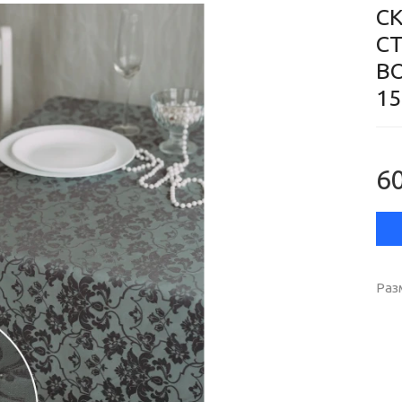
С
С
В
15
60
Раз