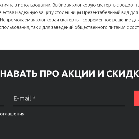
тична в использовании. Выбирая хлопковую скатерть с водоотт
ества Надежную защиту столешницы Презентабельный вид для 
 Непромокаемая хлопковая скатерть – современное решение для
спользования, так и для заведений общественного питания с со
НАВАТЬ ПРО АКЦИИ И СКИД
соглашения