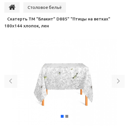
Столовое бельё
Скатерть ТМ "Блакит" D885" "Птицы на ветках"
180х144 хлопок, лен
Previous
Ne