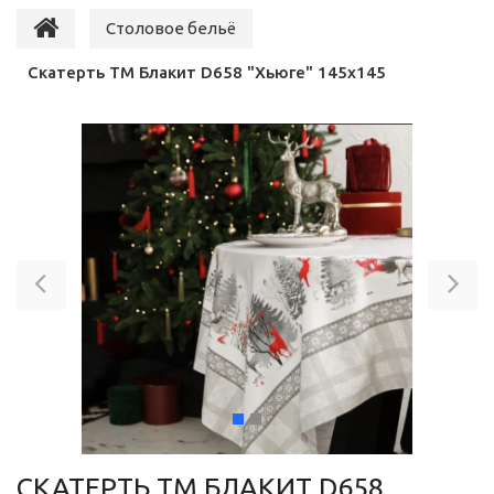
Столовое бельё
Скатерть ТМ Блакит D658 "Хьюге" 145х145
Previous
Ne
СКАТЕРТЬ ТМ БЛАКИТ D658