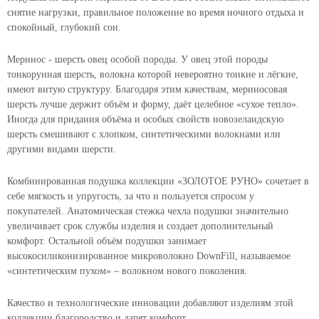
снятие нагрузки, правильное положение во время ночного отдыха и
спокойный, глубокий сон.
Меринос - шерсть овец особой породы. У овец этой породы
тонкорунная шерсть, волокна которой невероятно тонкие и лёгкие,
имеют витую структуру. Благодаря этим качествам, мериносовая
шерсть лучше держит объём и форму, даёт целебное «сухое тепло».
Иногда для придания объёма и особых свойств новозеландскую
шерсть смешивают с хлопком, синтетическими волокнами или
другими видами шерсти.
Комбинированная подушка коллекции «ЗОЛОТОЕ РУНО» сочетает в
себе мягкость и упругость, за что и пользуется спросом у
покупателей. Анатомическая стежка чехла подушки значительно
увеличивает срок службы изделия и создает дополнительный
комфорт. Остальной объём подушки занимает
высокосиликонизированное микроволокно DownFill, называемое
«синтетическим пухом» – волокном нового поколения.
Качество и технологические инновации добавляют изделиям этой
коллекции благородство и дарят комфорт.