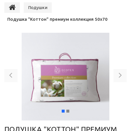
Подушки
Подушка "Коттон" премиум коллекция 50х70
Previous
Ne
ПОДУШКА "КОТТОН" ПРЕМИУМ