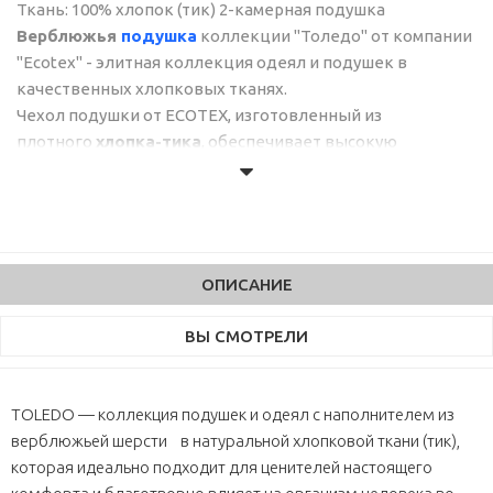
Ткань: 100% хлопок (тик) 2-камерная подушка
Верблюжья
подушка
коллекции "Толедо" от компании
"Ecotex" - элитная коллекция одеял и подушек в
качественных хлопковых тканях.
Чехол подушки от ECOTEX, изготовленный из
плотного
хлопка-тика
, обеспечивает высокую
износостойкость и долгий срок службы изделия.
Тик
- это плотный и прочный материал, надежно
удерживающий внутри чехла наполнитель, не пропуская
жесткий волос верблюжьей шерсти. Тик довольно
гладкий на ощупь, но совсем не скользит, что очень
ОПИСАНИЕ
важно для чехлов подушек и одеял.
Наполнитель чехла: 60% верблюжья шерсть, 40% п/э.
ВЫ СМОТРЕЛИ
Наполнитель подушки: микроволокно "Лебяжий пух"
(100% п/э).
Верблюжья шерсть высоко ценится за уникальные
TOLEDO — коллекция подушек и одеял с наполнителем из
природно-целебные свойства:
верблюжьей шерсти в натуральной хлопковой ткани (тик),
- Экологичность, натуральность и антистатичность.
которая идеально подходит для ценителей настоящего
- Сухое тепло: оптимальный температурный баланс.