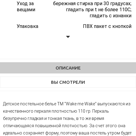
Уход за
бережная стирка при 30 градусах;
вещами
гладить при t не более 110С;
гладить с изнанки
Упаковка
ПВХ пакет с кнопкой
Ткань
Перкаль
Плотность
110 гр.
Состав
100% хлопок
ОПИСАНИЕ
ВЫ СМОТРЕЛИ
Детское постельное белье ТМ "Wake me Wake" выпускаются из
качественного перкаля плотностью 110 гр. Перкаль
безупречно гладкая и тонкая ткань, в то же время
отличающаяся повышенной плотностью. За счет этого она
идеально сохраняет форму, поэтому ваша постель утром будет