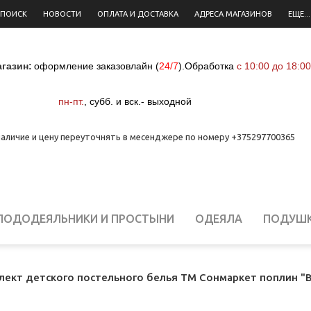
 ПОИСК
НОВОСТИ
ОПЛАТА И ДОСТАВКА
АДРЕСА МАГАЗИНОВ
ЕЩЕ...
газин:
оформление заказовлайн (
24/7
)
.
Обработка
с 10:00 до 18:00
пн-пт.
,
субб. и вск.- выходной
аличие и цену переуточнять в месенджере по номеру +375297700365
ПОДОДЕЯЛЬНИКИ И ПРОСТЫНИ
ОДЕЯЛА
ПОДУШ
ЕЛЬНОЕ БЕЛЬЕ ДЛЯ НОВОРОЖДЕННЫХ
СТОЛОВОЕ Б
лект детского постельного белья ТМ Сонмаркет поплин "