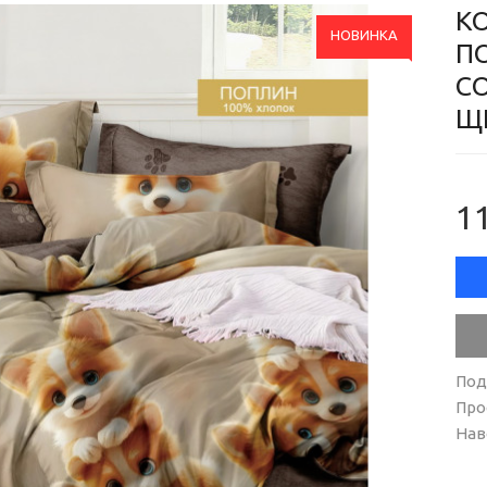
К
НОВИНКА
П
С
Щ
11
Под
Про
Нав