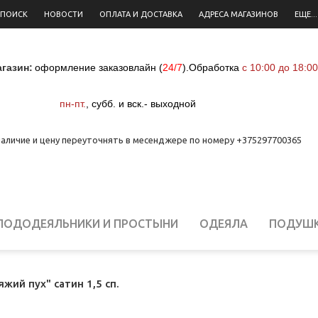
 ПОИСК
НОВОСТИ
ОПЛАТА И ДОСТАВКА
АДРЕСА МАГАЗИНОВ
ЕЩЕ...
газин:
оформление заказовлайн (
24/7
)
.
Обработка
с 10:00 до 18:00
пн-пт.
,
субб. и вск.- выходной
аличие и цену переуточнять в месенджере по номеру +375297700365
ПОДОДЕЯЛЬНИКИ И ПРОСТЫНИ
ОДЕЯЛА
ПОДУШ
ЕЛЬНОЕ БЕЛЬЕ ДЛЯ НОВОРОЖДЕННЫХ
СТОЛОВОЕ Б
ий пух" сатин 1,5 сп.