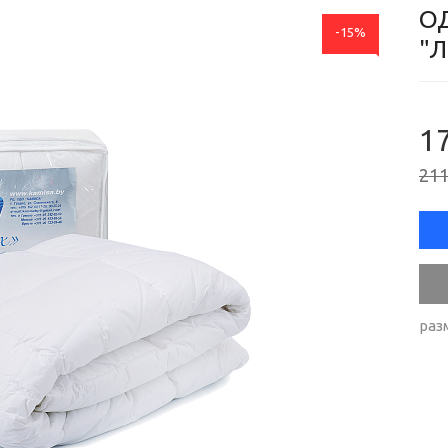
О
-15%
"Л
17
211
раз