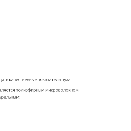
ить качественные показатели пуха.
й является полиэфирным микроволокном,
туральным: