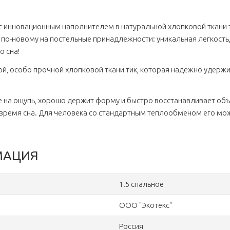
инновационным наполнителем в натуральной хлопковой ткани тик
по-новому на постельные принадлежности: уникальная легкость,
 сна!
й, особо прочной хлопковой ткани тик, которая надежно удержи
 на ощупь, хорошо держит форму и быстро восстанавливает объе
время сна. Для человека со стандартным теплообменом его мож
МАЦИЯ
1.5 спальное
ООО "Экотекс"
Россия