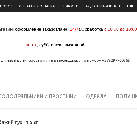
 ПОИСК
ОПЛАТА И ДОСТАВКА
НОВОСТИ
АДРЕСА МАГАЗИНОВ
ЕЩЕ...
газин:
оформление заказовлайн (
24/7
)
.
Обработка
с 10:00 до 18:00
пн-пт.
,
субб. и вск.- выходной
аличие и цену переуточнять в месенджере по номеру +375297700365
ПОДОДЕЯЛЬНИКИ И ПРОСТЫНИ
ОДЕЯЛА
ПОДУШ
ЕЛЬНОЕ БЕЛЬЕ ДЛЯ НОВОРОЖДЕННЫХ
СТОЛОВОЕ Б
жий пух" 1,5 сп.