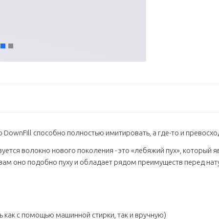
ownFill способно полностью имитировать, а где-то и превосход
льзуется волокно нового поколения - это «лебяжий пух», которы
ам оно подобно пуху и обладает рядом преимуществ перед на
ь как с помощью машинной стирки, так и вручную)