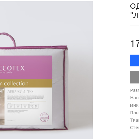
О
"Л
17
Раз
Нап
мик
Пло
Тка
Сте