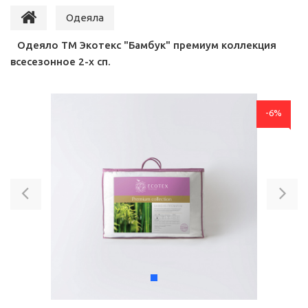
Одеяла
Одеяло ТМ Экотекс "Бамбук" премиум коллекция
всесезонное 2-х сп.
-6%
Previous
Ne