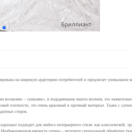
рована на широкую аудиторию потребителей и предлагает уникальное к
воланами – «ушками», в пододеяльник вшита молния, это значительно о
сокой плотности, это очень красивый и прочный материал. Ткань с сатин
кратных стирок.
деально подходит для любого интерьерного стиля: как классической, тр
 Необыкновенная мягкость сатина – результат специальной обработки тка