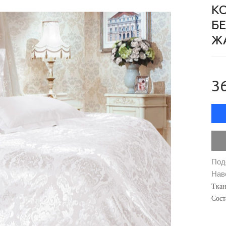
К
Б
Ж
36
Под
Наво
Ткан
Сост