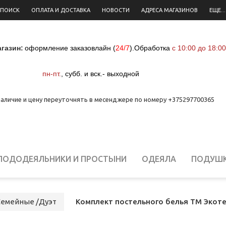
 ПОИСК
ОПЛАТА И ДОСТАВКА
НОВОСТИ
АДРЕСА МАГАЗИНОВ
ЕЩЕ...
газин:
оформление заказовлайн (
24/7
)
.
Обработка
с 10:00 до 18:00
пн-пт.
,
субб. и вск.- выходной
аличие и цену переуточнять в месенджере по номеру +375297700365
ПОДОДЕЯЛЬНИКИ И ПРОСТЫНИ
ОДЕЯЛА
ПОДУШ
ЕЛЬНОЕ БЕЛЬЕ ДЛЯ НОВОРОЖДЕННЫХ
СТОЛОВОЕ Б
Семейные /Дуэт
Комплект постельного белья ТМ Экоте