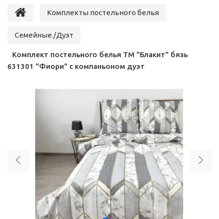
Комплекты постельного белья
Семейные /Дуэт
Комплект постельного белья ТМ "Блакит" бязь
631301 "Фиори" с компаньоном дуэт
Previous
Ne