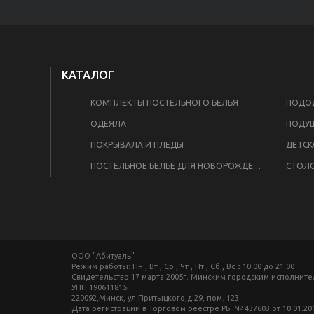
КАТАЛОГ
КОМПЛЕКТЫ ПОСТЕЛЬНОГО БЕЛЬЯ
ПОДОД
ОДЕЯЛА
ПОДУ
ПОКРЫВАЛА И ПЛЕДЫ
ДЕТСК
ПОСТЕЛЬНОЕ БЕЛЬЕ ДЛЯ НОВОРОЖДЕННЫХ
СТОЛО
ООО "Абитуаль"
Режим работы: Пн , Вт , Ср , Чт , Пт , Сб , Вс c 10:00 до 21:00
Свидетельство 17 марта 2005г. Минским городским исполнит
УНП 190611815
220092,Минск, ул Притыцкого,д.29, пом. 123
Дата регистрации в Торговом реестре РБ: № 437603 от 10.01.20