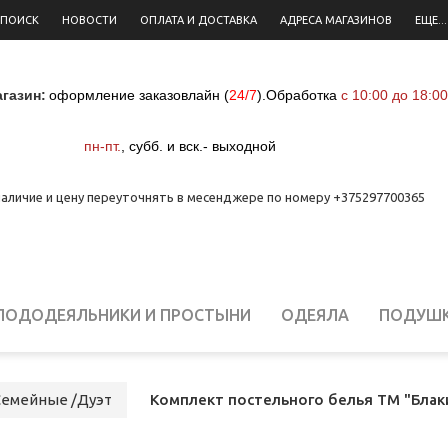
 ПОИСК
НОВОСТИ
ОПЛАТА И ДОСТАВКА
АДРЕСА МАГАЗИНОВ
ЕЩЕ...
газин:
оформление заказовлайн (
24/7
)
.
Обработка
с 10:00 до 18:00
пн-пт.
,
субб. и вск.- выходной
аличие и цену переуточнять в месенджере по номеру +375297700365
ПОДОДЕЯЛЬНИКИ И ПРОСТЫНИ
ОДЕЯЛА
ПОДУШ
ЕЛЬНОЕ БЕЛЬЕ ДЛЯ НОВОРОЖДЕННЫХ
СТОЛОВОЕ Б
Семейные /Дуэт
Комплект постельного белья ТМ "Блаки