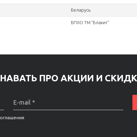
Беларусь
БПХО ТМ "Блакит"
НАВАТЬ ПРО АКЦИИ И СКИД
соглашения