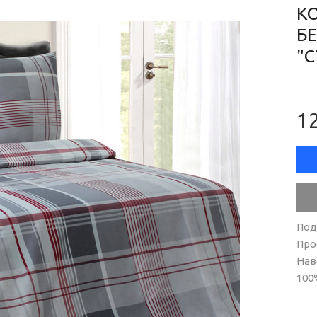
К
БЕ
"С
12
Под
Про
Нав
100