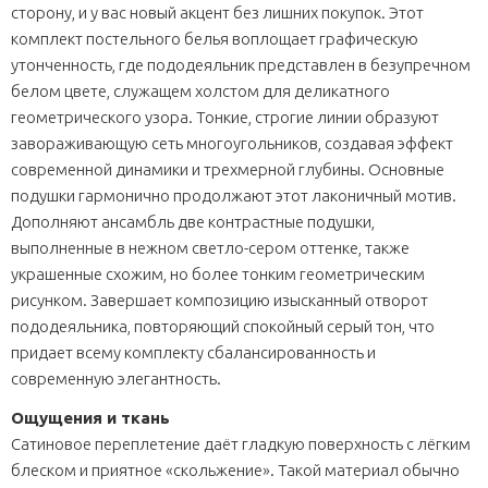
сторону, и у вас новый акцент без лишних покупок. Этот
комплект постельного белья воплощает графическую
утонченность, где пододеяльник представлен в безупречном
белом цвете, служащем холстом для деликатного
геометрического узора. Тонкие, строгие линии образуют
завораживающую сеть многоугольников, создавая эффект
современной динамики и трехмерной глубины. Основные
подушки гармонично продолжают этот лаконичный мотив.
Дополняют ансамбль две контрастные подушки,
выполненные в нежном светло-сером оттенке, также
украшенные схожим, но более тонким геометрическим
рисунком. Завершает композицию изысканный отворот
пододеяльника, повторяющий спокойный серый тон, что
придает всему комплекту сбалансированность и
современную элегантность.
Ощущения и ткань
Сатиновое переплетение даёт гладкую поверхность с лёгким
блеском и приятное «скольжение». Такой материал обычно