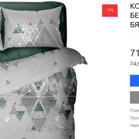
К
-5%
БЕ
БЯ
71
74,
Раз
Про
Нав