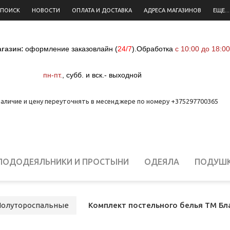
 ПОИСК
НОВОСТИ
ОПЛАТА И ДОСТАВКА
АДРЕСА МАГАЗИНОВ
ЕЩЕ...
газин:
оформление заказовлайн (
24/7
)
.
Обработка
с 10:00 до 18:00
пн-пт.
,
субб. и вск.- выходной
аличие и цену переуточнять в месенджере по номеру +375297700365
ПОДОДЕЯЛЬНИКИ И ПРОСТЫНИ
ОДЕЯЛА
ПОДУШ
ЕЛЬНОЕ БЕЛЬЕ ДЛЯ НОВОРОЖДЕННЫХ
СТОЛОВОЕ Б
Полутороспальные
Комплект постельного белья ТМ Блаки