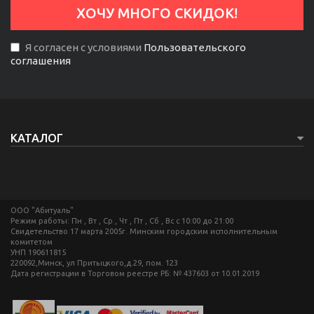
Я согласен с условиями
Пользовательского
соглашения
КАТАЛОГ
ООО "Абитуаль"
Режим работы: Пн , Вт , Ср , Чт , Пт , Сб , Вс c 10:00 до 21:00
Свидетельство 17 марта 2005г. Минским городским исполнительным
комитетом
УНП 190611815
220092,Минск, ул Притыцкого,д.29, пом. 123
Дата регистрации в Торговом реестре РБ: № 437603 от 10.01.2019