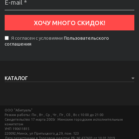
Я согласен с условиями
Пользовательского
соглашения
КАТАЛОГ
ООО "Абитуаль"
Режим работы: Пн , Вт , Ср , Чт , Пт , Сб , Вс c 10:00 до 21:00
Свидетельство 17 марта 2005г. Минским городским исполнительным
комитетом
УНП 190611815
220092,Минск, ул Притыцкого,д.29, пом. 123
Дата регистрации в Торговом реестре РБ: № 437603 от 10.01.2019