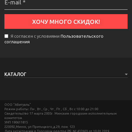
Я согласен с условиями
Пользовательского
соглашения
КАТАЛОГ
ООО "Абитуаль"
Режим работы: Пн , Вт , Ср , Чт , Пт , Сб , Вс c 10:00 до 21:00
Свидетельство 17 марта 2005г. Минским городским исполнительным
комитетом
УНП 190611815
220092,Минск, ул Притыцкого,д.29, пом. 123
Дата регистрации в Торговом реестре РБ: № 437603 от 10.01.2019