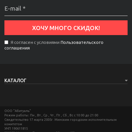
Я согласен с условиями
Пользовательского
соглашения
КАТАЛОГ
ООО "Абитуаль"
Режим работы: Пн , Вт , Ср , Чт , Пт , Сб , Вс c 10:00 до 21:00
Свидетельство 17 марта 2005г. Минским городским исполнительным
комитетом
УНП 190611815