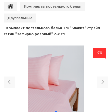
Комплекты постельного белья
Двуспальные
Комплект постельного белья ТМ "Блакит" страйп
сатин "Зефирно розовый" 2-х сп
-7%
Previous
Ne