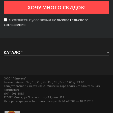
Я согласен с условиями
Пользовательского
соглашения
КАТАЛОГ
ООО "Абитуаль"
Режим работы: Пн , Вт , Ср , Чт , Пт , Сб , Вс c 10:00 до 21:00
Свидетельство 17 марта 2005г. Минским городским исполнительным
комитетом
УНП 190611815
220092,Минск, ул Притыцкого,д.29, пом. 123
Дата регистрации в Торговом реестре РБ: № 437603 от 10.01.2019