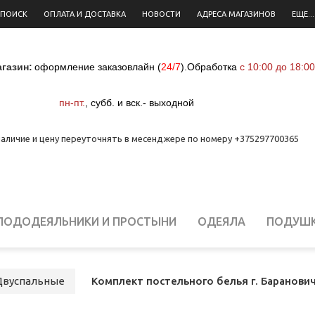
 ПОИСК
ОПЛАТА И ДОСТАВКА
НОВОСТИ
АДРЕСА МАГАЗИНОВ
ЕЩЕ...
газин:
оформление заказовлайн (
24/7
)
.
Обработка
с 10:00 до 18:00
пн-пт.
,
субб. и вск.- выходной
аличие и цену переуточнять в месенджере по номеру +375297700365
ПОДОДЕЯЛЬНИКИ И ПРОСТЫНИ
ОДЕЯЛА
ПОДУШ
ЕЛЬНОЕ БЕЛЬЕ ДЛЯ НОВОРОЖДЕННЫХ
СТОЛОВОЕ Б
Двуспальные
Комплект постельного белья г. Баранови