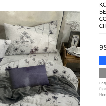
К
БЕ
С
СП
95
Под
Про
Нав