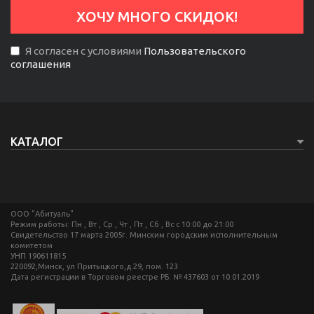
Я согласен с условиями
Пользовательского
соглашения
КАТАЛОГ
ООО "Абитуаль"
Режим работы: Пн , Вт , Ср , Чт , Пт , Сб , Вс c 10:00 до 21:00
Свидетельство 17 марта 2005г. Минским городским исполнительным
комитетом
УНП 190611815
220092,Минск, ул Притыцкого,д.29, пом. 123
Дата регистрации в Торговом реестре РБ: № 437603 от 10.01.2019