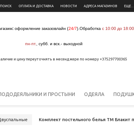
 ПОИСК
ОПЛАТА И ДОСТАВКА
НОВОСТИ
АДРЕСА МАГАЗИНОВ
ЕЩЕ...
газин:
оформление заказовлайн (
24/7
)
.
Обработка
с 10:00 до 18:00
пн-пт.
,
субб. и вск.- выходной
аличие и цену переуточнять в месенджере по номеру +375297700365
ПОДОДЕЯЛЬНИКИ И ПРОСТЫНИ
ОДЕЯЛА
ПОДУШ
ЕЛЬНОЕ БЕЛЬЕ ДЛЯ НОВОРОЖДЕННЫХ
СТОЛОВОЕ Б
Двуспальные
Комплект постельного белья ТМ Блакит пе