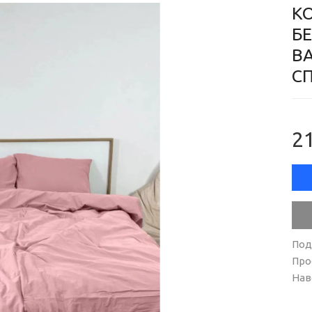
К
Б
В
СП
21
Под
Про
Нав