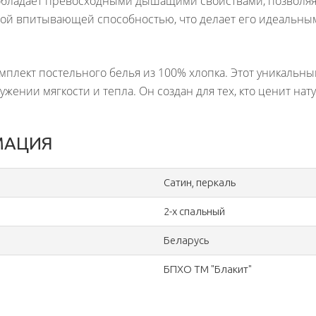
 обладает превосходными дышащими свойствами, позволяя
ной впитывающей способностью, что делает его идеальным
мплект постельного белья из 100% хлопка. Этот уникальны
ружении мягкости и тепла. Он создан для тех, кто ценит н
МАЦИЯ
Сатин, перкаль
2-х спальный
Беларусь
БПХО ТМ "Блакит"