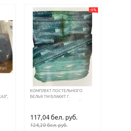
 — совмещают в себе прочность, стойкость
-6%
ть. У нас можно выбрать однотонные наборы,
ю
. В оффлайн-магазине, расположенном в Минске
текстиль, аксессуары и подарочные наборы,
ество.
КОМПЛЕКТ ПОСТЕЛЬНОГО
АЗ",
БЕЛЬЯ ТМ БЛАКИТ Г.
БАРАНОВИЧИ БЯЗЬ "БРИЗ" ДУЭТ
117,04 бел. руб.
124,20 бел. руб.