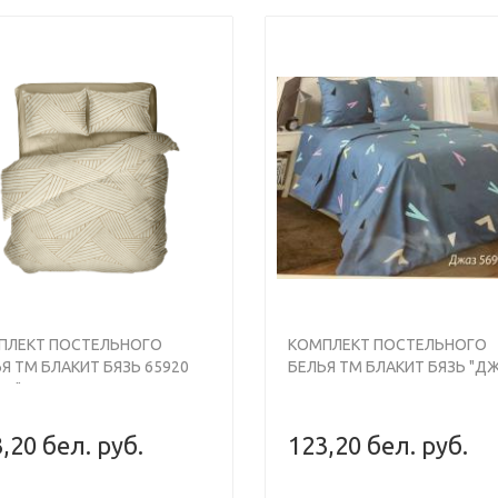
ыми ценами. Традиционные материалы — бязь, сатин, поплин
же после стирки при высоких температурах, гигроскопичнос
 с абстрактным или классическим узором,
белье с 3Д печать
вали” можно подобрать не только комплекты, но и столовый 
не стыдно преподнести на юбилей, свадьбу или другое торж
ПЛЕКТ ПОСТЕЛЬНОГО
КОМПЛЕКТ ПОСТЕЛЬНОГО
Я ТМ БЛАКИТ БЯЗЬ 65920
БЕЛЬЯ ТМ БЛАКИТ БЯЗЬ "ДЖ
Т" ДУЭТ
ДУЭТ
,20 бел. руб.
123,20 бел. руб.