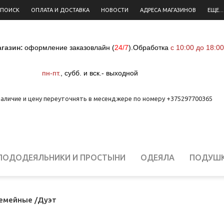
 ПОИСК
ОПЛАТА И ДОСТАВКА
НОВОСТИ
АДРЕСА МАГАЗИНОВ
ЕЩЕ...
газин:
оформление заказовлайн (
24/7
)
.
Обработка
с 10:00 до 18:00
пн-пт.
,
субб. и вск.- выходной
аличие и цену переуточнять в месенджере по номеру +375297700365
ПОДОДЕЯЛЬНИКИ И ПРОСТЫНИ
ОДЕЯЛА
ПОДУШ
ЕЛЬНОЕ БЕЛЬЕ ДЛЯ НОВОРОЖДЕННЫХ
СТОЛОВОЕ Б
емейные /Дуэт