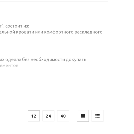
, состоит из:
пальной кровати или комфортного раскладного
ых одеяла без необходимости докупать
лементов.
удобнее использовать два одеяла. Не нужно
лся в единственное большое одеяло, и спорить,
я с головой или, наоборот, спать раскрытым, не
риятной цене. Покупка семейного набора
12
24
48
или дополнительного пододеяльника.
менты комплекта в единой расцветке.
 ТМ “Блакит”, ТМ “Паулинка” с фото и