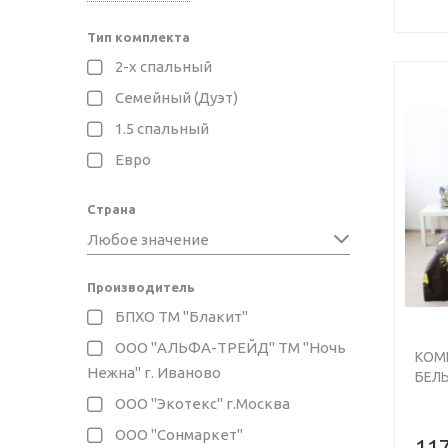
Тип комплекта
2-х спальный
Семейный (Дуэт)
1.5 спальный
Евро
Previo
Страна
Любое значение
Производитель
БПХО ТМ "Блакит"
ООО "АЛЬФА-ТРЕЙД" ТМ "Ночь
КОМ
Нежна" г. Иваново
БЕЛЬ
БЯЗЬ
ООО "Экотекс" г.Москва
ООО "Сонмаркет"
117