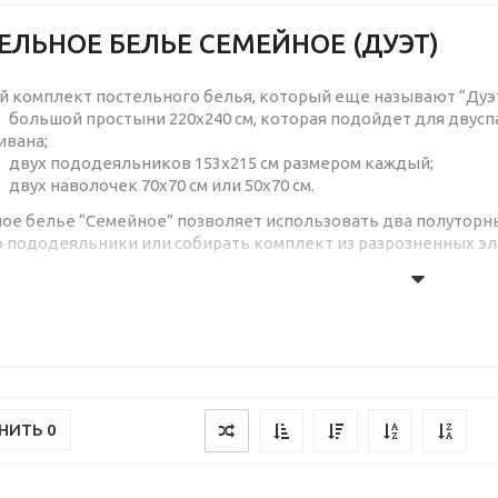
ЕЛЬНОЕ БЕЛЬЕ СЕМЕЙНОЕ (ДУЭТ)
 комплект постельного белья, который еще называют “Дуэт”
большой простыни 220х240 см, которая подойдет для двус
ивана;
двух пододеяльников 153х215 см размером каждый;
двух наволочек 70х70 см или 50х70 см.
ое белье “Семейное” позволяет использовать два полуторн
 пододеяльники или собирать комплект из разрозненных э
ЩЕСТВА ПОСТЕЛЬНОГО БЕЛЬЯ “ДУЭТ”
Многие супруги отмечают, что при совместном сне гораздо 
ереживать, что один из спящих мерзнет, когда второй закута
огда одному холодно, а другому жарко. Каждый может укрытьс
ешая при этом другому.
Купить постельное белье Дуэт (семейное) у нас можно по п
ВНИТЬ
0
бойдется дешевле, чем покупка элементов по отдельности 
Кроме функциональной комплектации, у вас будут все эле
каталоге вы найдете семейные комплекты постельного белья