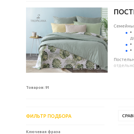
ПОСТ
Семейный
д
Постельн
отдельно
ПРЕИМУ
Товаров: 91
п
к
м
СРА
ФИЛЬТР ПОДБОРА
о
Ключевая фраза
В нашем 