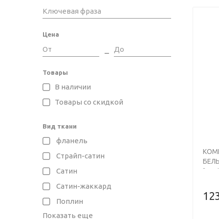
актуальн
цвета да
варианты
Цена
в ТЦ “Ти
которые 
Товары
В наличии
Товары со скидкой
Вид ткани
фланель
КОМ
Страйп-сатин
БЕЛЬ
Сатин
"ЛОФ
Сатин-жаккард
123
Поплин
Показать еще