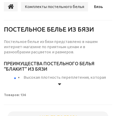
Комплекты постельного белья
Бязь
ПОСТЕЛЬНОЕ БЕЛЬЕ ИЗ БЯЗИ
Постельное белье из бязи представлено в нашем
интернет-магазине по приятным ценам и в
разнообразии расцветок и размеров.
ПРЕИМУЩЕСТВА ПОСТЕЛЬНОГО БЕЛЬЯ
“БЛАКИТ” ИЗ БЯЗИ
Высокая плотность переплетения, которая
достигается за счет толщины нити и
обеспечивает прочность материала на разрыв,
износостойкость и равномерность оттенков
Товаров: 136
печатного рисунка.
Гигроскопичность.Барановичская бязь — это
постельное белье, изготовленное из
качественного хлопка — натурального,