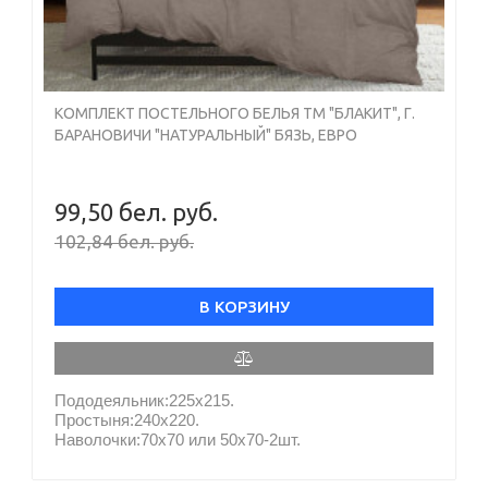
отличается еще большей плотностью
переплетения, хотя и обычная бязь этого
производителя имеет большой запас прочности, не
линяет и не выцветает.
Определитесь с рисунком. Геометрические,
природные мотивы, однотонные комплекты все
КОМПЛЕКТ ПОСТЕЛЬНОГО БЕЛЬЯ ТМ "БЛАКИТ", Г.
это в нашем каталоге с фото и актуальными
БАРАНОВИЧИ "НАТУРАЛЬНЫЙ" БЯЗЬ, ЕВРО
ценами.
99,50 бел. руб.
102,84 бел. руб.
В КОРЗИНУ
Пододеяльник:225х215.
Простыня:240х220.
Наволочки:70х70 или 50х70-2шт.