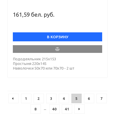
161,59 бел. руб.
В КОРЗИНУ
Пододеяльник 215х153
Простыня 220х145
Наволочки 50х70 или 70х70 - 2 шт
1
2
3
4
5
6
7
...
8
40
41