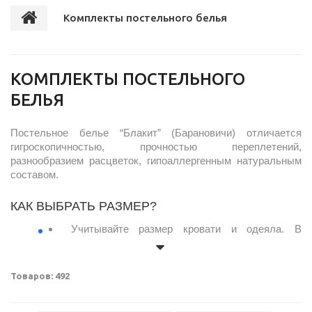
Комплекты постельного белья
КОМПЛЕКТЫ ПОСТЕЛЬНОГО
БЕЛЬЯ
Постельное белье “Блакит” (Барановичи) отличается
гигроскопичностью, прочностью переплетений,
разнообразием расцветок, гипоаллергенным натуральным
составом.
КАК ВЫБРАТЬ РАЗМЕР?
Учитывайте размер кровати и одеяла. В
комплектах
“Дуэт” (“Семейный”)
— 2
пододеяльника,
“Евро”
предполагает увеличенный
размер простыни и пододеяльника.
Товаров: 492
Белорусские комплекты постельного белья
представлены с 2 вариантами размера наволочек.